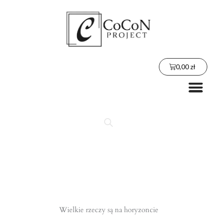
Przejdź
do
treści
Wózek
0,00
zł
Me
Wielkie rzeczy są na horyzoncie