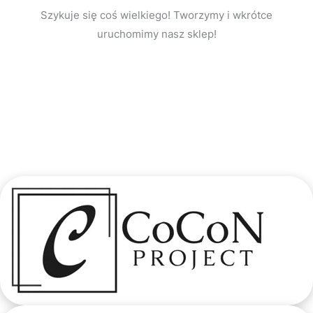
Szykuje się coś wielkiego! Tworzymy i wkrótce
uruchomimy nasz sklep!