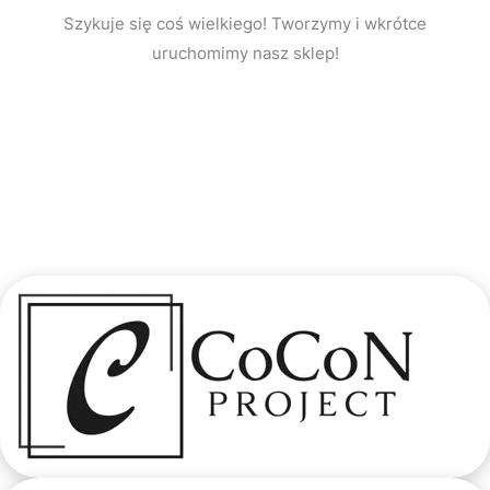
Szykuje się coś wielkiego! Tworzymy i wkrótce
uruchomimy nasz sklep!