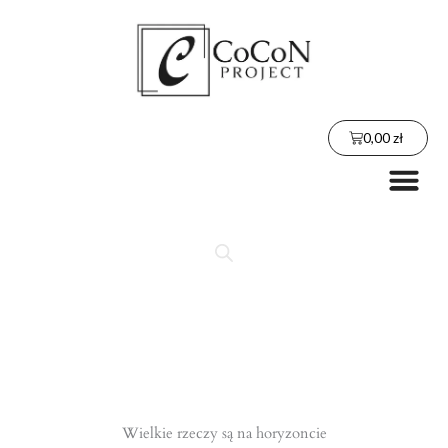
Przejdź
do
treści
Wózek
0,00
zł
Me
Wielkie rzeczy są na horyzoncie