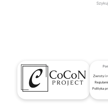
Szykuj
Po
Zwroty i 
Regulami
Polityka p