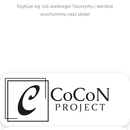
Szykuje się coś wielkiego! Tworzymy i wkrótce
uruchomimy nasz sklep!