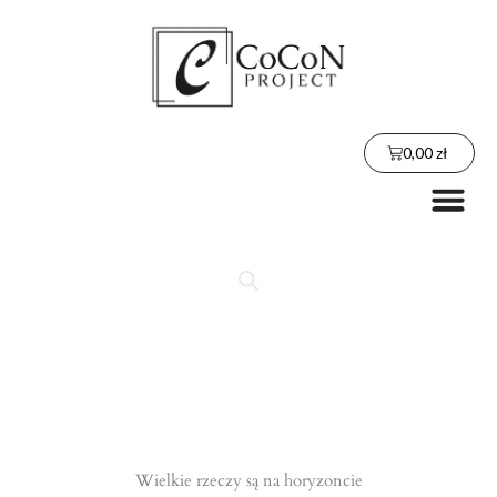
Przejdź
do
treści
Wózek
0,00
zł
Me
Wielkie rzeczy są na horyzoncie