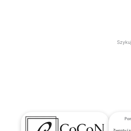
Szykuj
Po
Zwroty i 