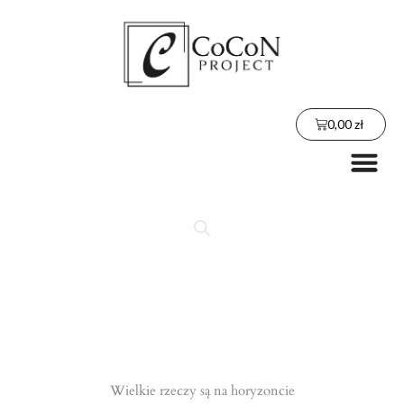
Przejdź
do
treści
Wózek
0,00
zł
Me
Wielkie rzeczy są na horyzoncie