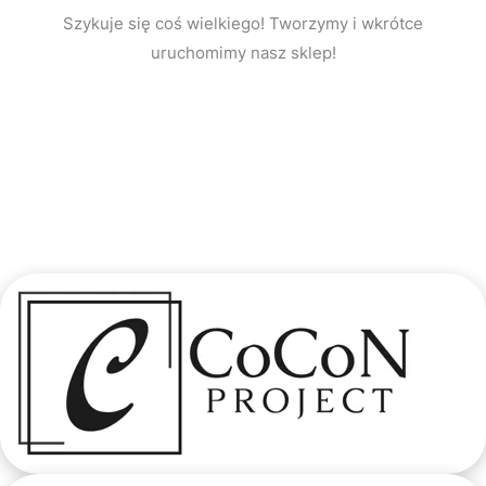
Szykuje się coś wielkiego! Tworzymy i wkrótce
uruchomimy nasz sklep!