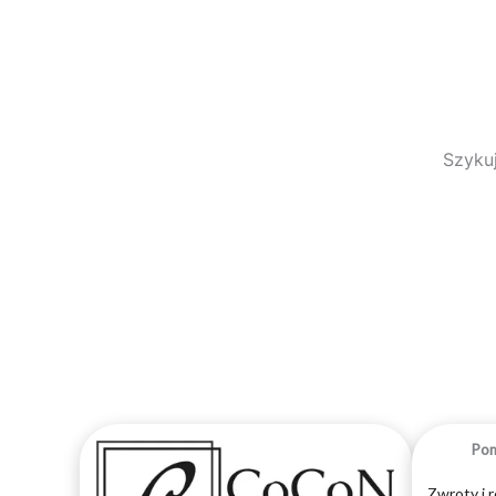
Szykuj
Po
Zwroty i 