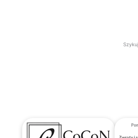
Szykuj
Po
Zwroty i 