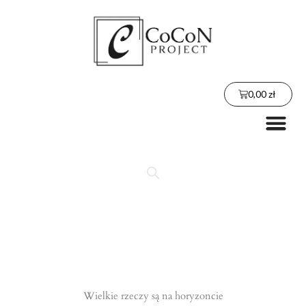
Przejdź
do
treści
Wózek
0,00
zł
Me
Wielkie rzeczy są na horyzoncie