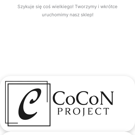
Szykuje się coś wielkiego! Tworzymy i wkrótce
uruchomimy nasz sklep!