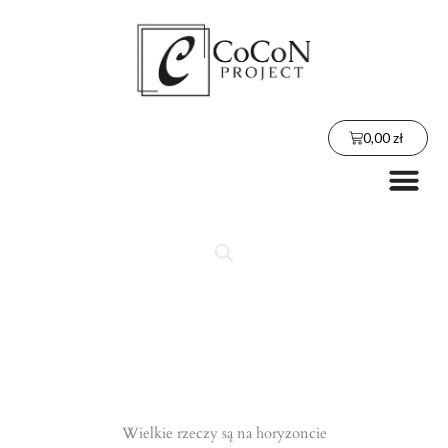
Przejdź
do
treści
Wózek
0,00
zł
Me
Wielkie rzeczy są na horyzoncie