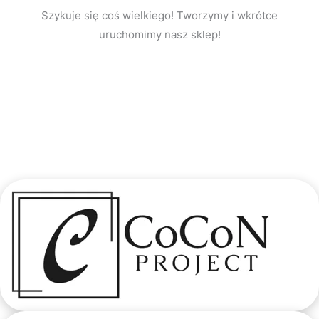
Szykuje się coś wielkiego! Tworzymy i wkrótce
uruchomimy nasz sklep!