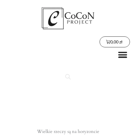
Przejdź
do
treści
Wózek
0,00
zł
Me
Wielkie rzeczy są na horyzoncie