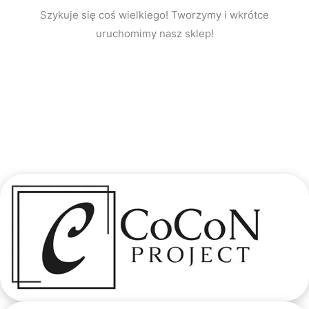
Szykuje się coś wielkiego! Tworzymy i wkrótce
uruchomimy nasz sklep!