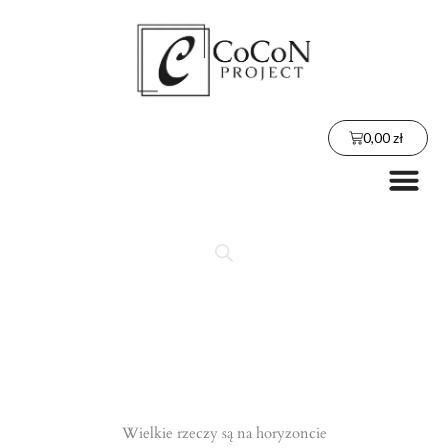
Przejdź
do
treści
Wózek
0,00
zł
Me
Wielkie rzeczy są na horyzoncie