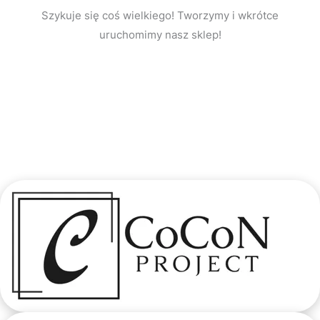
Szykuje się coś wielkiego! Tworzymy i wkrótce
uruchomimy nasz sklep!