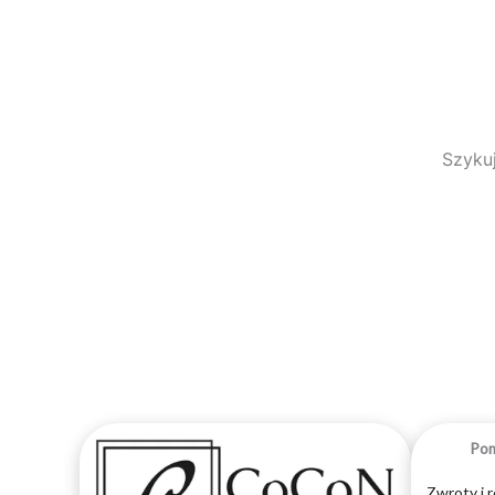
Szykuj
Po
Zwroty i 