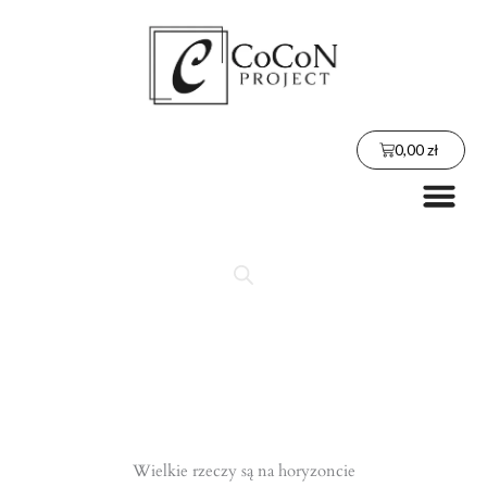
Przejdź
do
treści
Wózek
0,00
zł
Me
Wielkie rzeczy są na horyzoncie