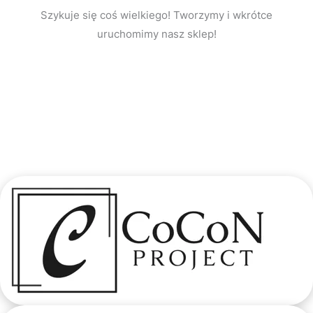
Szykuje się coś wielkiego! Tworzymy i wkrótce
uruchomimy nasz sklep!