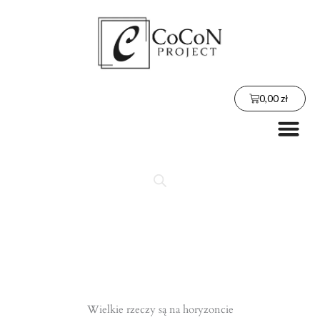
Przejdź
do
treści
Wózek
0,00
zł
Me
Wielkie rzeczy są na horyzoncie