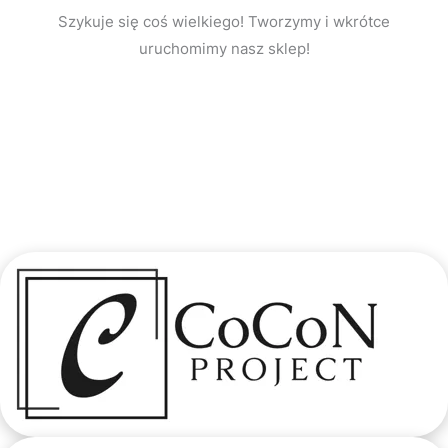
Szykuje się coś wielkiego! Tworzymy i wkrótce
uruchomimy nasz sklep!